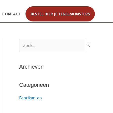
CONTACT
BESTEL HIER JE TEGELMONSTERS
Z
o
e
Archieven
k
n
a
Categorieën
a
Fabrikanten
r
: