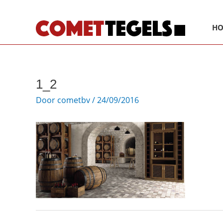
Ga
naar
H
de
inhoud
1_2
Door
cometbv
/
24/09/2016