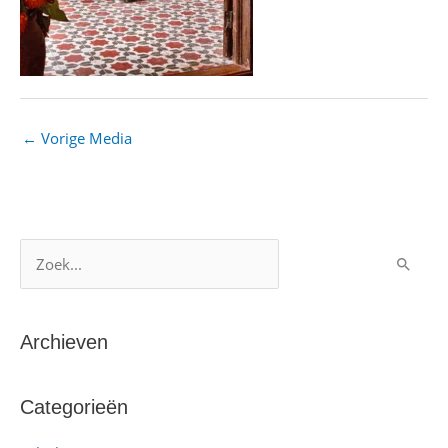
←
Vorige Media
Z
o
e
k
Archieven
n
a
Categorieën
a