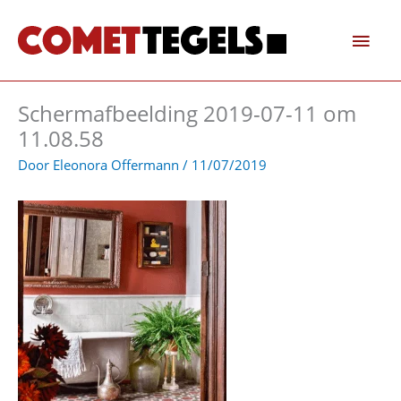
Ga
Hoo
naar
de
inhoud
Schermafbeelding 2019-07-11 om
11.08.58
Door
Eleonora Offermann
/
11/07/2019