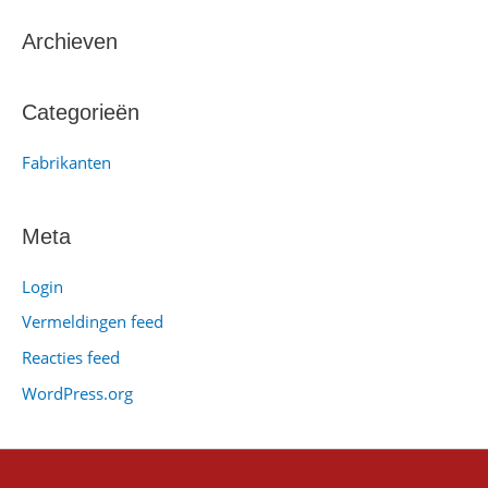
e
k
Archieven
n
a
Categorieën
a
Fabrikanten
r
:
Meta
Login
Vermeldingen feed
Reacties feed
WordPress.org