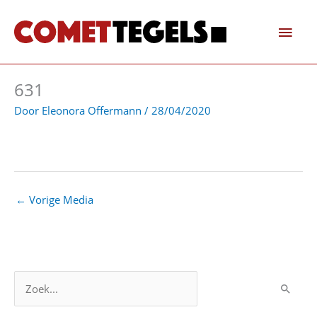
Ga
Hoo
naar
de
inhoud
631
Door
Eleonora Offermann
/
28/04/2020
←
Vorige Media
Z
o