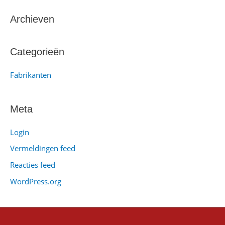
e
k
Archieven
n
a
Categorieën
a
Fabrikanten
r
:
Meta
Login
Vermeldingen feed
Reacties feed
WordPress.org