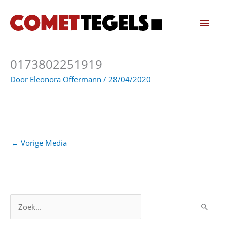
Ga
Hoo
naar
de
inhoud
0173802251919
Door
Eleonora Offermann
/
28/04/2020
←
Vorige Media
Z
o