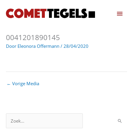
Ga
Hoo
naar
de
inhoud
0041201890145
Door
Eleonora Offermann
/
28/04/2020
←
Vorige Media
Z
o