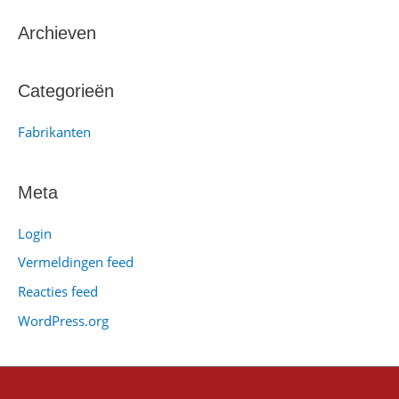
e
k
Archieven
n
a
Categorieën
a
Fabrikanten
r
:
Meta
Login
Vermeldingen feed
Reacties feed
WordPress.org