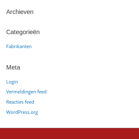
e
k
Archieven
n
a
Categorieën
a
Fabrikanten
r
:
Meta
Login
Vermeldingen feed
Reacties feed
WordPress.org