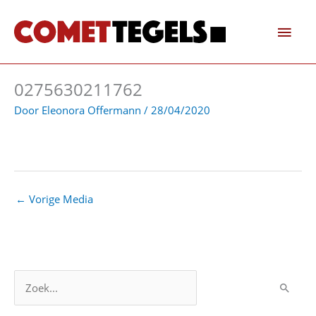
Ga
Hoo
naar
de
inhoud
0275630211762
Door
Eleonora Offermann
/
28/04/2020
←
Vorige Media
Z
o