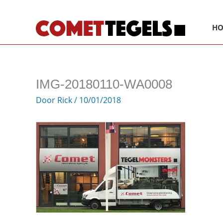
Ga
naar
H
de
inhoud
IMG-20180110-WA0008
Door
Rick
/
10/01/2018