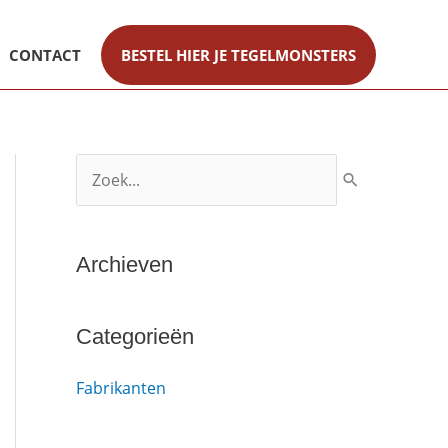
CONTACT
BESTEL HIER JE TEGELMONSTERS
Z
o
e
Archieven
k
n
a
Categorieën
a
Fabrikanten
r
: